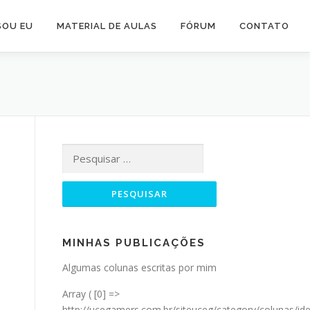
SOU EU
MATERIAL DE AULAS
FÓRUM
CONTATO
Pesquisar
por:
MINHAS PUBLICAÇÕES
Algumas colunas escritas por mim
Array ( [0] =>
http://ucegamers.com.br/siteuceg/category/colunas/ide