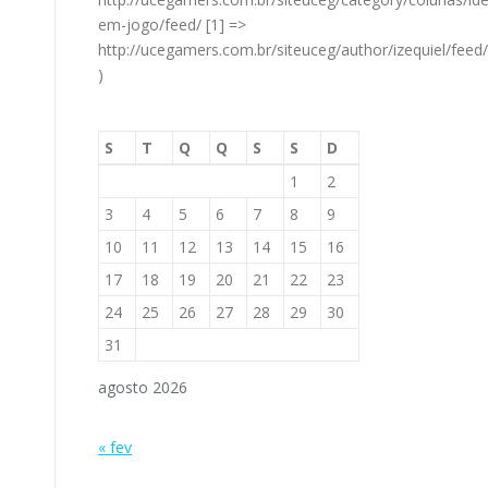
em-jogo/feed/ [1] =>
http://ucegamers.com.br/siteuceg/author/izequiel/feed/
)
S
T
Q
Q
S
S
D
1
2
3
4
5
6
7
8
9
10
11
12
13
14
15
16
17
18
19
20
21
22
23
24
25
26
27
28
29
30
31
agosto 2026
« fev